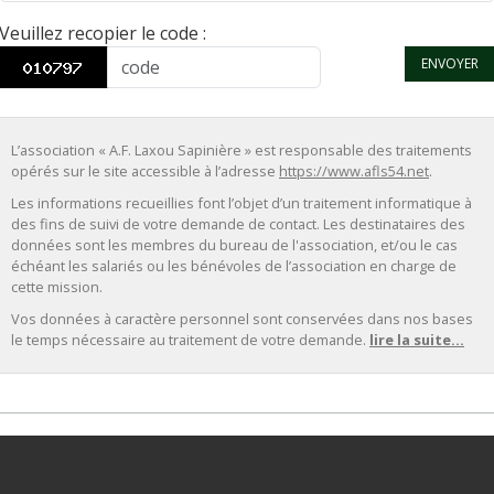
Veuillez recopier le code
:
ENVOYER
L’association « A.F. Laxou Sapinière » est responsable des traitements
opérés sur le site accessible à l’adresse
https://www.afls54.net
.
Les informations recueillies font l’objet d’un traitement informatique à
des fins de suivi de votre demande de contact. Les destinataires des
données sont les membres du bureau de l'association, et/ou le cas
échéant les salariés ou les bénévoles de l’association en charge de
cette mission.
Vos données à caractère personnel sont conservées dans nos bases
le temps nécessaire au traitement de votre demande.
lire la suite...