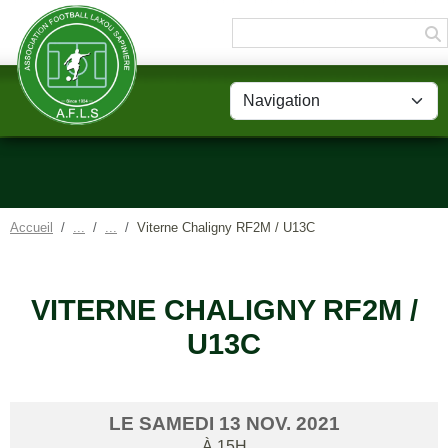
Panneau de gestion des cookies
Accueil
Viterne Chaligny RF2M / U13C
VITERNE CHALIGNY RF2M /
U13C
LE
SAMEDI
13
NOV.
2021
À 15H