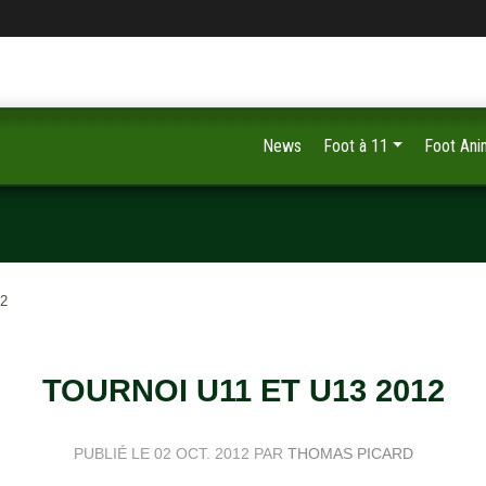
News
Foot à 11
Foot Ani
12
TOURNOI U11 ET U13 2012
PUBLIÉ LE
02 OCT. 2012
PAR
THOMAS PICARD