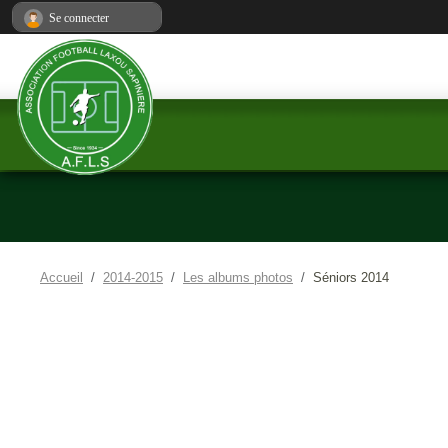
Panneau de gestion des cookies
Se connecter
Accueil
2014-2015
Les albums photos
Séniors 2014