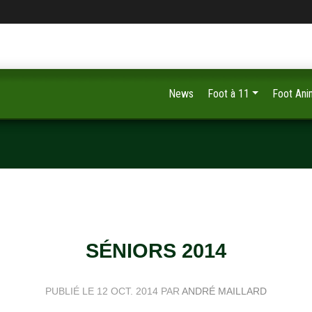
News
Foot à 11
Foot Ani
SÉNIORS 2014
PUBLIÉ LE
12 OCT. 2014
PAR
ANDRÉ MAILLARD